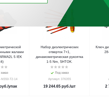
метрической
Набор диэлектрических
Ключ ди
енными жалами
отверток 7+1,
28
ARMA2L 5 IEK
динамометрическая рукоятка
24)
1-5 Nm, SHTOK.
 заказ
Под заказ
5-NS50-T2-14
Артикул: 376355
руб.
/упак
19 244.65
руб.
/шт
2 