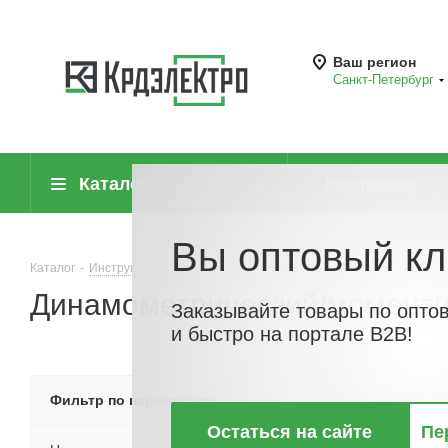
Ваш регион
Санкт-Петербург
Каталог
Компания
Вы оптовый кл
Каталог
-
Инструмент, измерительные приборы и средства защиты
-
Динамометрический/моментн
Заказывайте товары по опто
и быстро на портале B2B!
По хитам
По но
Фильтр по параметрам
Остаться на сайте
Пе