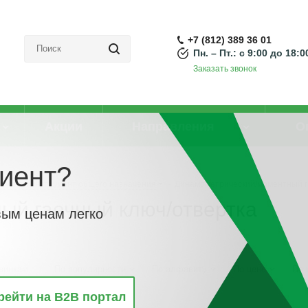
+7 (812) 389 36 01
Пн. – Пт.: с 9:00 до 18:0
Заказать звонок
Акции
Направления
О
иент?
Ручной инструмент общего назначения
-
Динамометрический/моментный г
ый гаечный ключ/отвертка
вым ценам легко
винкам
По популярности
По алфавиту
По цене
По 
рейти на B2B портал