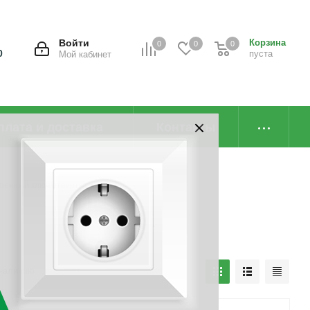
Войти
Корзина
0
0
0
0
пуста
Мой кабинет
плата и доставка
Контакты
аечный ключ/отвертка
наличию