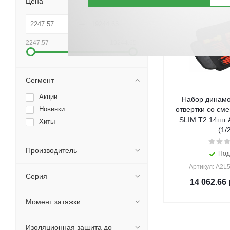
Цена
2247.57
19244.65
Сегмент
Акции
Набор динамо
Новинки
отвертки со см
SLIM Т2 14шт 
Хиты
(1/
Производитель
Под
Артикул: A2L
Серия
14 062.66
Момент затяжки
Изоляционная защита до