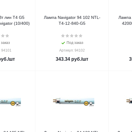
т лин Т4 G5
Лампа Navigator 94 102 NTL-
Лампа 
igator (10/400)
T4-12-840-G5
4200
 заказ
Под заказ
: 94101
Артикул: 94102
уб.
/шт
343.34
руб.
/шт
3