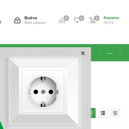
Войти
Корзина
0
0
0
0
пуста
Мой кабинет
плата и доставка
Контакты
наличию