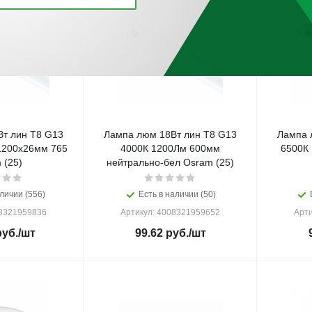
т лин Т8 G13
Лампа люм 18Вт лин Т8 G13
Лампа 
1200х26мм 765
4000К 1200Лм 600мм
6500К
 (25)
нейтрально-бел Osram (25)
личии (556)
Есть в наличии (50)
08321959836
Артикул: 4008321959652
Арти
уб.
/шт
99.62
руб.
/шт