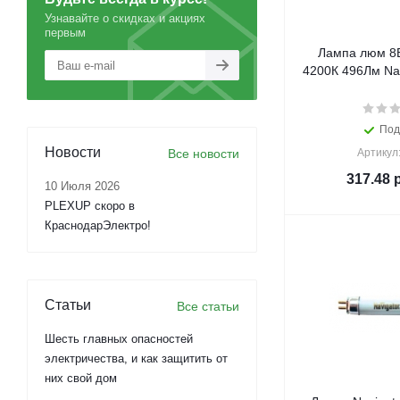
Узнавайте о скидках и акциях
первым
Лампа люм 8В
4200К 496Лм Nav
Под
Новости
Все новости
Артикул
317.48
р
10 Июля 2026
PLEXUP скоро в
КраснодарЭлектро!
Статьи
Все статьи
Шесть главных опасностей
электричества, и как защитить от
них свой дом