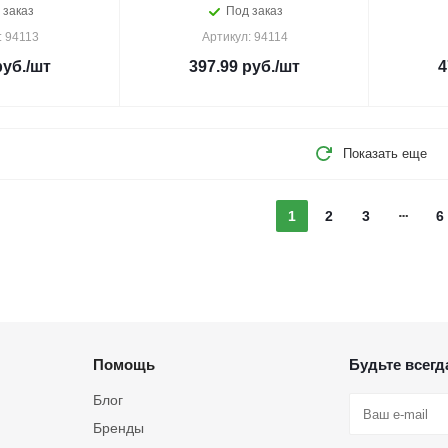
 заказ
Под заказ
: 94113
Артикул: 94114
уб.
/шт
397.99
руб.
/шт
4
Показать еще
1
2
3
6
Помощь
Будьте всегда
Блог
Бренды