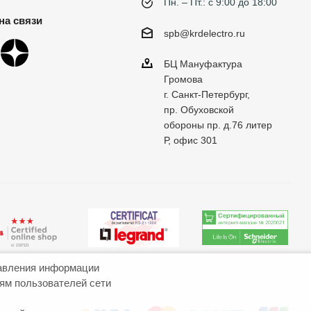
Пн. – Пт.: с 9:00 до 18:00
на связи
spb@krdelectro.ru
БЦ Мануфактура
Громова
г. Санкт-Петербург,
пр. Обуховской
обороны пр. д.76 литер
Р, офис 301
авления информации
иям пользователей сети