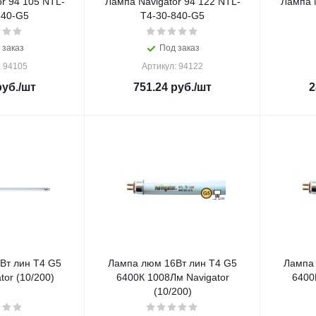
r 94 105 NTL-
Лампа Navigator 94 122 NTL-
Лампа N
840-G5
T4-30-840-G5
 заказ
Под заказ
: 94105
Артикул: 94122
уб.
/шт
751.24
руб.
/шт
2
Вт лин T4 G5
Лампа люм 16Вт лин T4 G5
Лампа 
tor (10/200)
6400К 1008Лм Navigator
6400
(10/200)