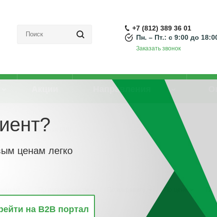
+7 (812) 389 36 01
Пн. – Пт.: с 9:00 до 18:0
Заказать звонок
Акции
Направления
О
иент?
мпа люминесцентная (ЛЛ)
вым ценам легко
винкам
По популярности
По алфавиту
По цене
По 
рейти на B2B портал