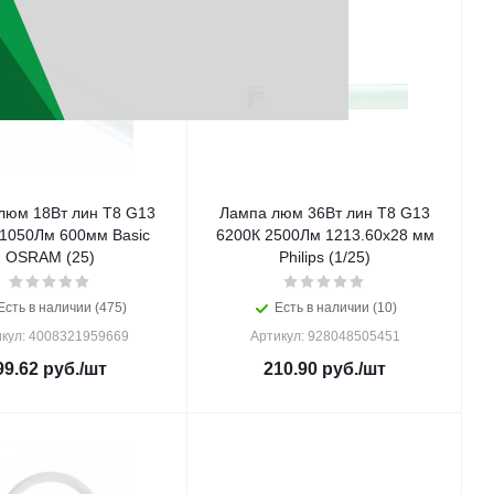
люм 18Вт лин Т8 G13
Лампа люм 36Вт лин Т8 G13
 1050Лм 600мм Basic
6200К 2500Лм 1213.60х28 мм
OSRAM (25)
Philips (1/25)
Есть в наличии (475)
Есть в наличии (10)
кул: 4008321959669
Артикул: 928048505451
99.62
руб.
/шт
210.90
руб.
/шт