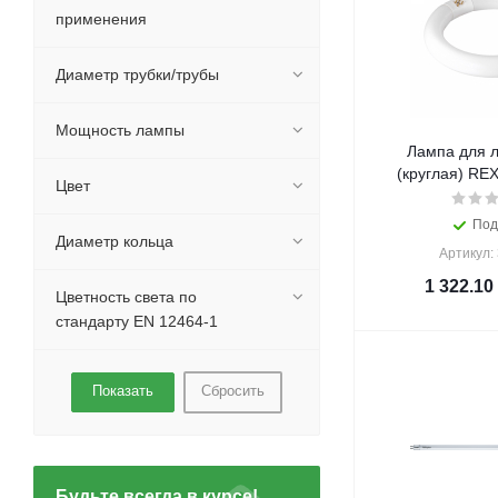
применения
Диаметр трубки/трубы
Мощность лампы
Лампа для л
(круглая) REX
Цвет
Под
Диаметр кольца
Артикул:
1 322.10
Цветность света по
стандарту EN 12464-1
Сбросить
Будьте всегда в курсе!