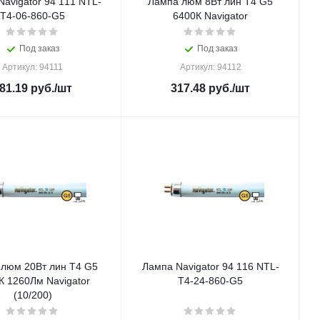
avigator 94 111 NTL-
Лампа люм 8Вт лин Т4 G5
T4-06-860-G5
6400К Navigator
Под заказ
Под заказ
Артикул: 94111
Артикул: 94112
81.19
руб.
/шт
317.48
руб.
/шт
люм 20Вт лин T4 G5
Лампа Navigator 94 116 NTL-
К 1260Лм Navigator
T4-24-860-G5
(10/200)