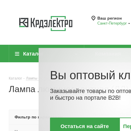
Ваш регион
Санкт-Петербург
Каталог
Компания
Вы оптовый кл
Каталог
-
Лампы (источники света)
-
Лампы люминесцентные
-
Ла
Лампа люминесцентная (ЛЛ)
Заказывайте товары по опто
и быстро на портале B2B!
По хитам
По но
Фильтр по параметрам
Остаться на сайте
Пе