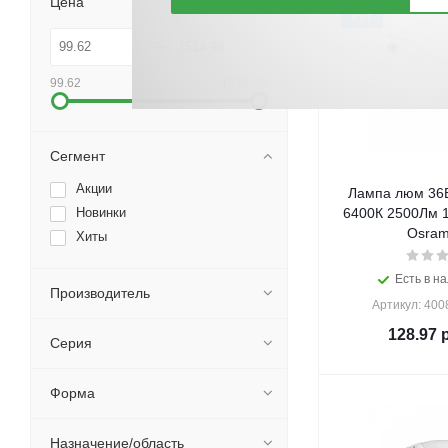
Цена
ХИТ
99.62
1514.98
Сегмент
Акции
Лампа люм 36В
Новинки
6400К 2500Лм 
Osram
Хиты
Есть в на
Производитель
Артикул: 40
128.97
р
Серия
Форма
Назначение/область