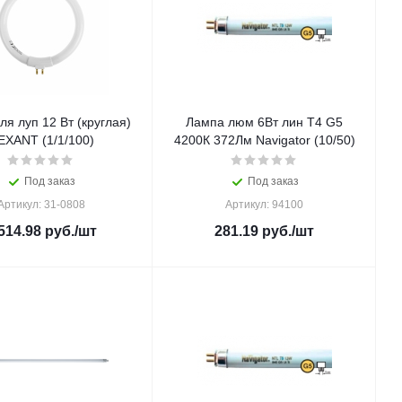
ля луп 12 Вт (круглая)
Лампа люм 6Вт лин Т4 G5
EXANT (1/1/100)
4200К 372Лм Navigator (10/50)
Под заказ
Под заказ
Артикул: 31-0808
Артикул: 94100
514.98
руб.
/шт
281.19
руб.
/шт