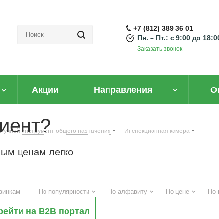
+7 (812) 389 36 01
Пн. – Пт.: с 9:00 до 18:0
Заказать звонок
Акции
Направления
О
иент?
Ручной инструмент общего назначения
-
Инспекционная камера
вым ценам легко
винкам
По популярности
По алфавиту
По цене
По 
рейти на B2B портал