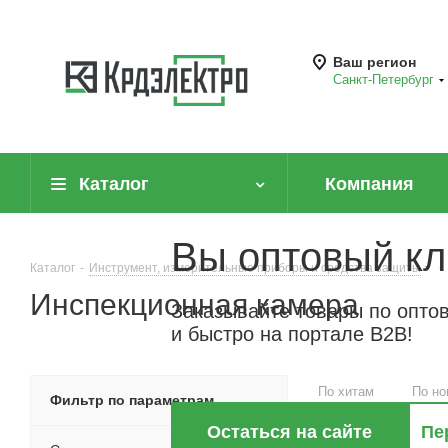
Ваш регион
Санкт-Петербург
Каталог
Компания
Вы оптовый кл
Каталог
-
Инструмент, измерительные приборы и средства защиты
-
Инспекционная камера
Заказывайте товары по опто
и быстро на портале B2B!
По хитам
По но
Фильтр по параметрам
Остаться на сайте
Пе