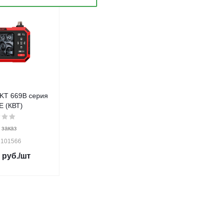
KT 669В серия
 (КВТ)
 заказ
 101566
руб.
/шт