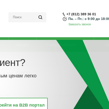
+7 (812) 389 36 01
Пн. – Пт.: с 9:00 до 18:0
Заказать звонок
Акции
Направления
О
иент?
ия
-
Разъем штекерный ввода/вывода (I/O)
ода (I/O)
вым ценам легко
винкам
По популярности
По алфавиту
По цене
По 
рейти на B2B портал