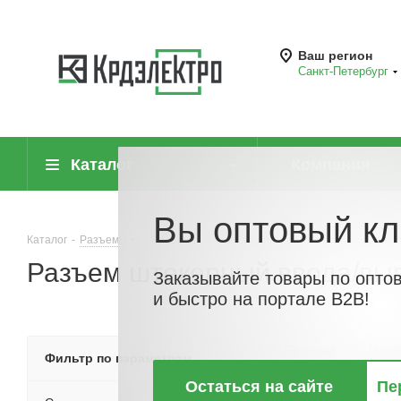
Ваш регион
Санкт-Петербург
Каталог
Компания
Вы оптовый кл
Каталог
-
Разъемы
-
Разъемы промышленные различного назначен
Разъем штекерный ввода/выв
Заказывайте товары по опто
и быстро на портале B2B!
По хитам
По но
Фильтр по параметрам
Остаться на сайте
Пе