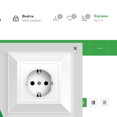
Войти
Корзина
0
0
0
0
пуста
Мой кабинет
плата и доставка
Контакты
наличию