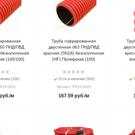
ированная
Труба гофрированная
Тру
d50 ПНД/ПВД
двустенная d63 ПНД/ПВД
двуст
 безгалогенная
красная (SN18) безгалогенная
крас
ав (100/100)
(HF) Промрукав (100)
ко
личии (100)
Есть в наличии (300)
PR15.0021
Артикул: PR15.0025
руб.
/м
167.59
руб.
/м