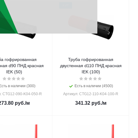
ХИТ
ба гофрированная
Труба гофрированная
нная d90 ПНД красная
двустенная d110 ПНД красная
IEK (50)
IEK (100)
Есть в наличии (300)
Есть в наличии (4500)
л: CTG12-090-K04-050-R
Артикул: CTG12-110-K04-100-R
273.80
руб.
/м
341.32
руб.
/м