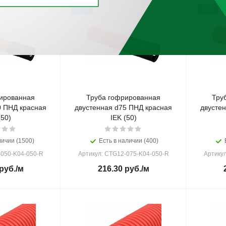
ХИТ
ХИТ
ированная
Труба гофрированная
Тру
0 ПНД красная
двустенная d75 ПНД красная
двусте
(50)
IEK (50)
личии (1500)
Есть в наличии (400)
-050-K04-050-R
Артикул: CTG12-075-K04-050-R
Артику
руб.
/м
216.30
руб.
/м