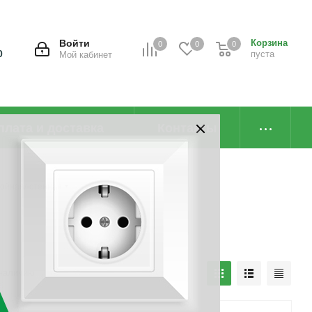
Войти
Корзина
0
0
0
0
пуста
Мой кабинет
плата и доставка
Контакты
ойная/-стенная
наличию