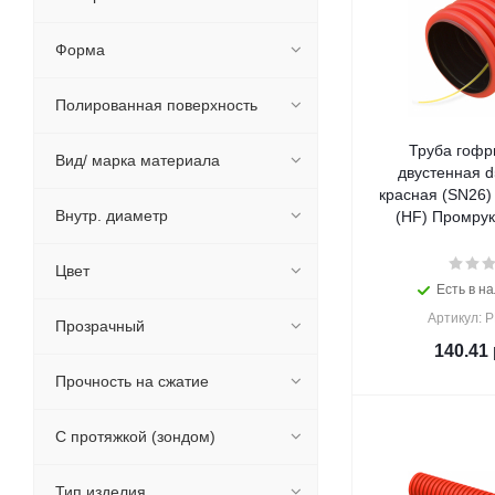
Форма
Полированная поверхность
Труба гофр
Вид/ марка материала
двустенная 
красная (SN26)
Внутр. диаметр
(HF) Промрук
Цвет
Есть в на
Артикул: 
Прозрачный
140.41
Прочность на сжатие
С протяжкой (зондом)
Тип изделия