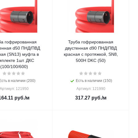
ба гофрированная
Труба гофрированная
енная d50 ПНД/ПВД
двустенная d90 ПНД/ПВД
ная (SN13) муфта в
красная с протяжкой, SN8,
мплекте 1шт. ДКС
500Н DKC (50)
(100/100/600)
Есть в наличии (200)
Есть в наличии (150)
Артикул: 121950
Артикул: 121990
164.11
руб.
/м
317.27
руб.
/м