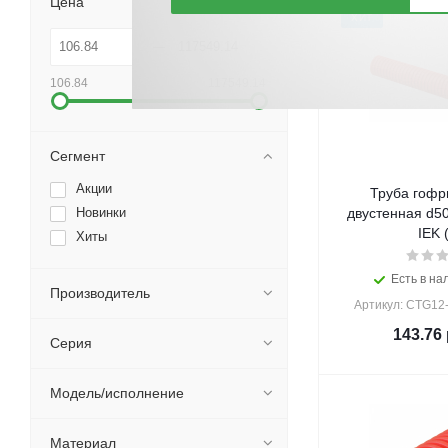
Цена
ХИТ
106.84
117549.14
Сегмент
Акции
Труба гофр
Новинки
двустенная d5
IEK 
Хиты
Есть в на
Производитель
Артикул: CTG12
143.76
Серия
Модель/исполнение
Материал