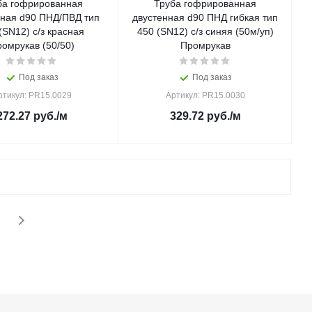
ба гофрированная
Труба гофрированная
ная d90 ПНД/ПВД тип
двустенная d90 ПНД гибкая тип
N12) с/з красная
450 (SN12) с/з синяя (50м/уп)
омрукав (50/50)
Промрукав
Под заказ
Под заказ
ртикул: PR15.0029
Артикул: PR15.0030
272.27
руб.
/м
329.72
руб.
/м