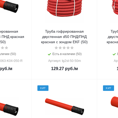
ированная
Труба гофрированная
Тру
3 ПНД красная
двустенная d50 ПНД/ПНД
двуст
(50)
красная с зондом EKF (50)
красна
аличии (50)
Есть в наличии (50)
-063-K04-050-R
Артикул: tg2st-50-50m
Ар
руб.
/м
129.27
руб.
/м
ХИТ
ХИТ