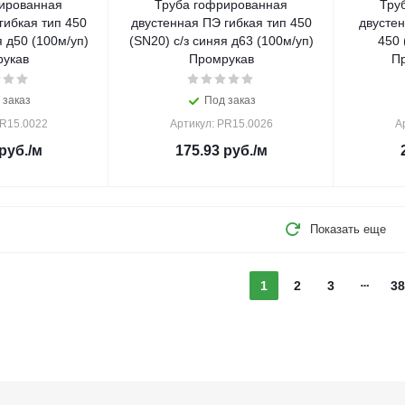
ированная
Труба гофрированная
Тру
гибкая тип 450
двустенная ПЭ гибкая тип 450
двустен
я д50 (100м/уп)
(SN20) с/з синяя д63 (100м/уп)
450 (S
укав
Промрукав
Пр
 заказ
Под заказ
PR15.0022
Артикул: PR15.0026
А
руб.
/м
175.93
руб.
/м
Показать еще
1
2
3
38