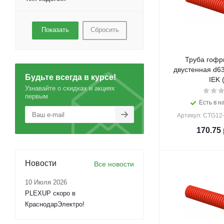
Сбросить
Труба гофр
двустенная d6
Будьте всегда в курсе!
IEK 
Узнавайте о скидках и акциях
первым
Есть в н
Артикул: CTG12
170.75
Новости
Все новости
10 Июля 2026
PLEXUP скоро в
КраснодарЭлектро!