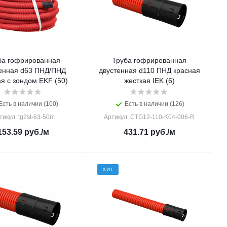
ба гофрированная
Труба гофрированная
енная d63 ПНД/ПНД
двустенная d110 ПНД красная
я с зондом EKF (50)
жесткая IEK (6)
Есть в наличии (100)
Есть в наличии (126)
тикул: tg2st-63-50m
Артикул: CTG12-110-K04-006-R
153.59
руб.
/м
431.71
руб.
/м
ХИТ