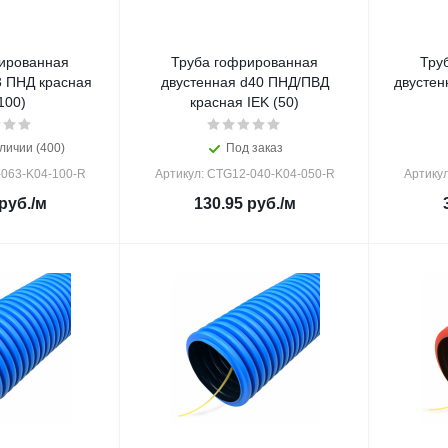
ированная
Труба гофрированная
Тру
3 ПНД красная
двустенная d40 ПНД/ПВД
двустен
100)
красная IEK (50)
личии (400)
Под заказ
-063-K04-100-R
Артикул: CTG12-040-K04-050-R
Артику
руб.
/м
130.95
руб.
/м