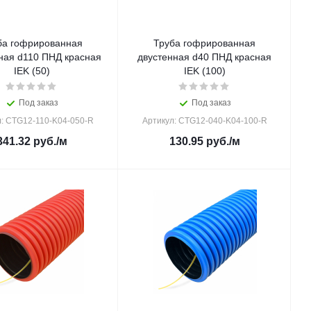
ба гофрированная
Труба гофрированная
ная d110 ПНД красная
двустенная d40 ПНД красная
IEK (50)
IEK (100)
Под заказ
Под заказ
л: CTG12-110-K04-050-R
Артикул: CTG12-040-K04-100-R
341.32
руб.
/м
130.95
руб.
/м