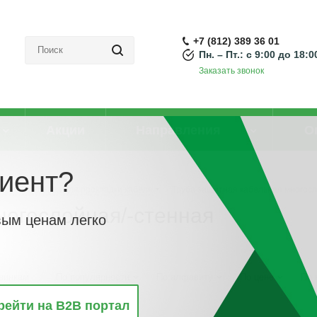
+7 (812) 389 36 01
Пн. – Пт.: с 9:00 до 18:0
Заказать звонок
Акции
Направления
О
иент?
Трубы и рукава для прокладки кабеля
-
Труба защитная кабельная многосл
ногослойная/-стенная
вым ценам легко
винкам
По популярности
По алфавиту
По цене
По 
рейти на B2B портал