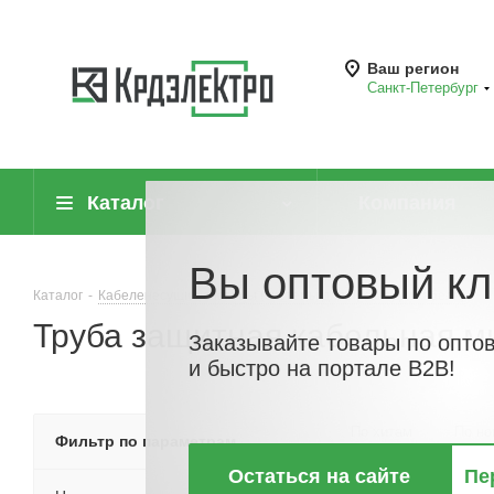
Ваш регион
Санкт-Петербург
Каталог
Компания
Вы оптовый кл
Каталог
-
Кабеленесущие системы (системы для прокладки кабеля)
-
Труба защитная кабельная м
Заказывайте товары по опто
и быстро на портале B2B!
По хитам
По но
Фильтр по параметрам
Остаться на сайте
Пе