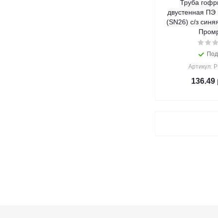
Труба гофр
двустенная ПЭ 
(SN26) с/з синя
Промр
Под
Артикул: 
136.49