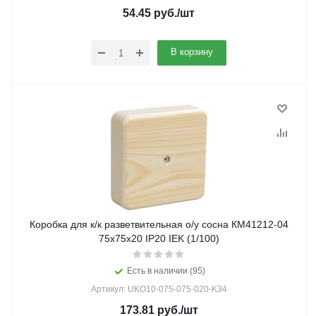
54.45
руб.
/шт
В корзину
Коробка для к/к разветвительная о/у сосна КМ41212-04
75х75х20 IP20 IEK (1/100)
Есть в наличии (95)
Артикул: UKO10-075-075-020-K34
173.81
руб.
/шт