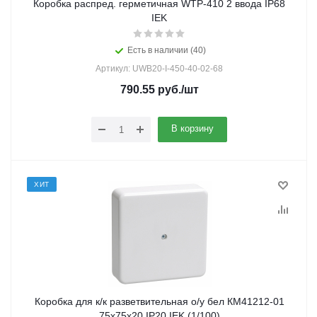
Коробка распред. герметичная WTP-410 2 ввода IP68
IEK
Есть в наличии (40)
Артикул: UWB20-I-450-40-02-68
790.55
руб.
/шт
В корзину
ХИТ
Коробка для к/к разветвительная о/у бел КМ41212-01
75х75х20 IP20 IEK (1/100)