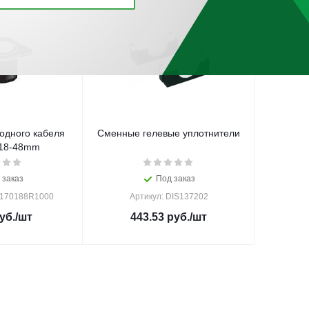
одного кабеля
Сменные гелевые уплотнители
18-48mm
 заказ
Под заказ
A170188R1000
Артикул: DIS137202
уб.
/шт
443.53
руб.
/шт