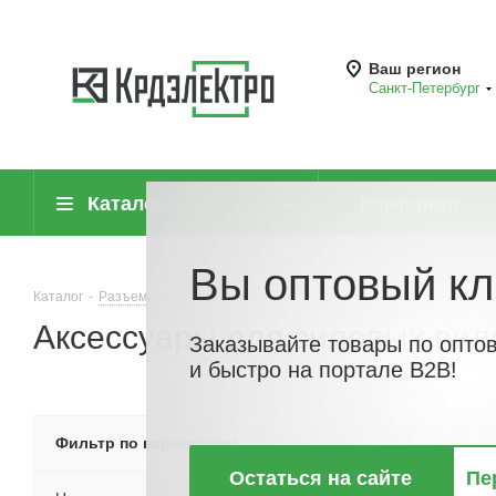
Ваш регион
Санкт-Петербург
Каталог
Компания
Вы оптовый кл
Каталог
-
Разъемы
-
Разъемы силовые
-
Аксессуары для силовых 
Аксессуары для силовых вило
Заказывайте товары по опто
и быстро на портале B2B!
По хитам
По но
Фильтр по параметрам
Остаться на сайте
Пе