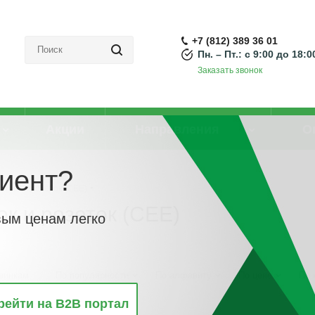
+7 (812) 389 36 01
Пн. – Пт.: с 9:00 до 18:0
Заказать звонок
Акции
Направления
О
иент?
вилок и розеток (CEE)
к и розеток (CEE)
вым ценам легко
винкам
По популярности
По алфавиту
По цене
По 
рейти на B2B портал