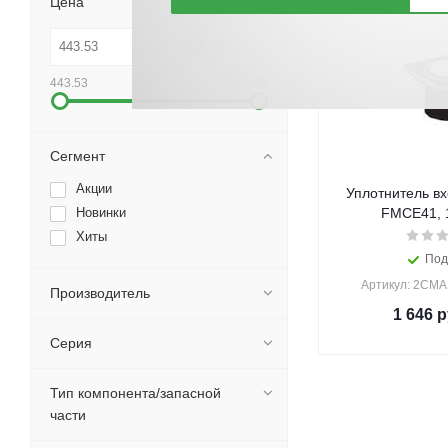
Цена
443.53
1646.00
Сегмент
Акции
Уплотнитель вх
Новинки
FMCE41, 
Хиты
Под
Артикул: 2CM
Производитель
1 646
р
Серия
Тип компонента/запасной
части