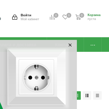
Войти
Корзина
0
0
0
0
пуста
Мой кабинет
плата и доставка
Контакты
наличию