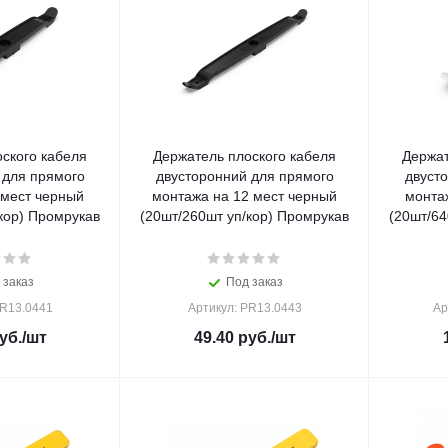
ского кабеля
Держатель плоского кабеля
Держат
 для прямого
двусторонний для прямого
двуст
 мест черный
монтажа на 12 мест черный
монта
кор) Промрукав
(20шт/260шт уп/кор) Промрукав
(20шт/64
 заказ
Под заказ
PR13.0441
Артикул: PR13.0443
Ар
уб.
/шт
49.40
руб.
/шт