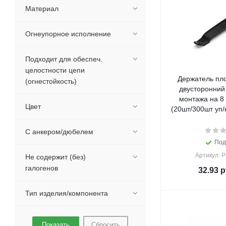
Материал
Огнеупорное исполнение
Подходит для обеспеч.
целостности цепи
Держатель пло
(огнестойкость)
двусторонний
монтажа на 8
Цвет
(20шт/300шт уп/
С анкером/дюбелем
Под
Артикул: 
Не содержит (без)
галогенов
32.93
р
Тип изделия/компонента
Сбросить