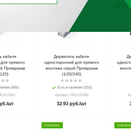
НОВИНК
ь кабеля
Держатель кабеля
Д
 для прямого
односторонний для прямого
одност
й Промрукав
монтажа серый Промрукав
монта
/120)
(1/20/240)
личии (900)
Есть в наличии (550)
PR13.0382
Артикул: PR13.0380
А
уб.
/шт
32.93
руб.
/шт
НОВИНКА
НОВИНК