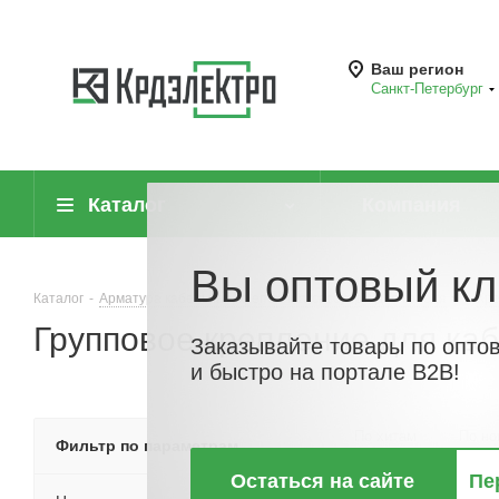
Ваш регион
Санкт-Петербург
Каталог
Компания
Вы оптовый кл
Каталог
-
Арматура кабельная, крепеж и аксессуары для кабеля
-
Кре
Групповое крепление для ка
Заказывайте товары по опто
и быстро на портале B2B!
По хитам
По но
Фильтр по параметрам
Остаться на сайте
Пе