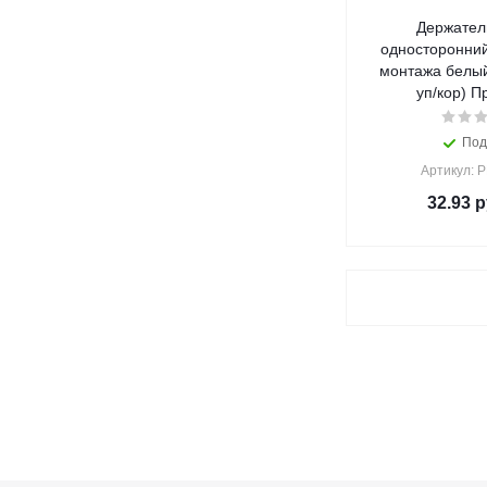
Держател
односторонний
монтажа белый
уп/кор) П
Под
Артикул: 
32.93
р