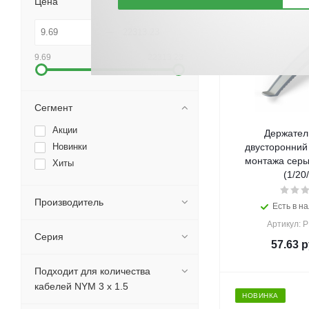
Цена
9.69
22313.23
Сегмент
Акции
Держател
Новинки
двусторонний
монтажа серы
Хиты
(1/20
Производитель
Есть в на
Артикул: 
Серия
57.63
р
Подходит для количества
кабелей NYM 3 x 1.5
НОВИНКА