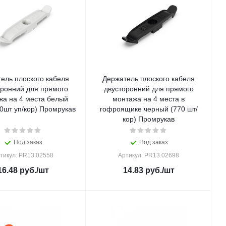
ель плоского кабеля
Держатель плоского кабеля
оронний для прямого
двусторонний для прямого
жа на 4 места белый
монтажа на 4 места в
0шт уп/кор) Промрукав
гофроящике черный (770 шт/
кор) Промрукав
Под заказ
Под заказ
тикул: PR13.02558
Артикул: PR13.02698
16.48
руб.
/шт
14.83
руб.
/шт