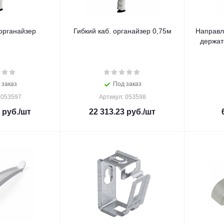
органайзер
Гибкий каб. органайзер 0,75м
Направл
держат
 заказ
Под заказ
 053597
Артикул: 053598
руб.
/шт
22 313.23
руб.
/шт