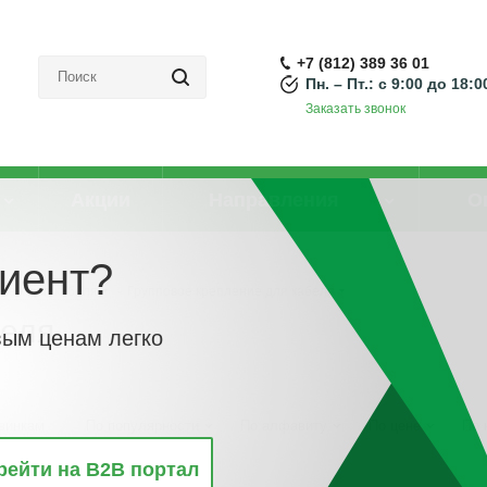
+7 (812) 389 36 01
Пн. – Пт.: с 9:00 до 18:0
Заказать звонок
Акции
Направления
О
иент?
пеж для кабеля
-
Групповое крепление для кабеля
беля
вым ценам легко
винкам
По популярности
По алфавиту
По цене
По 
рейти на B2B портал