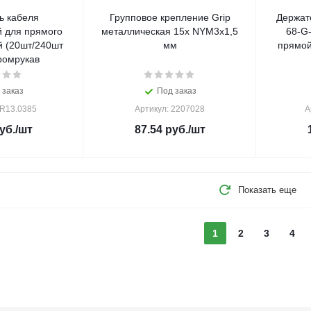
ь кабеля
Групповое крепление Grip
Держат
 для прямого
металлическая 15x NYM3x1,5
68-G
 (20шт/240шт
мм
прямой
ромрукав
 заказ
Под заказ
PR13.0385
Артикул: 2207028
А
уб.
/шт
87.54
руб.
/шт
Показать еще
1
2
3
4