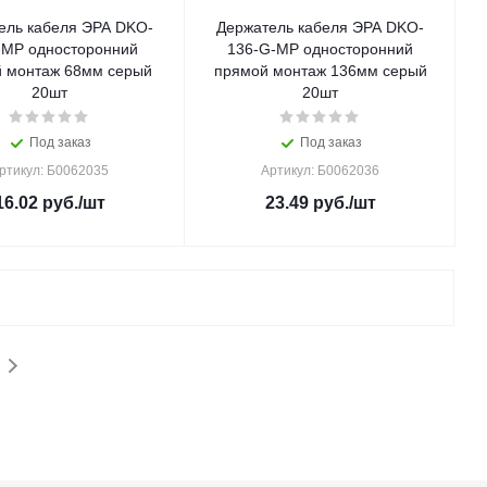
ель кабеля ЭРА DKO-
Держатель кабеля ЭРА DKO-
-MP односторонний
136-G-MP односторонний
 монтаж 68мм серый
прямой монтаж 136мм серый
20шт
20шт
Под заказ
Под заказ
ртикул: Б0062035
Артикул: Б0062036
16.02
руб.
/шт
23.49
руб.
/шт