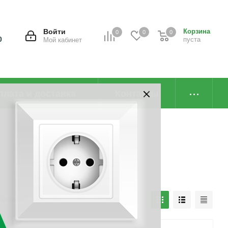
Войти
Корзина
0
0
0
0
пуста
Мой кабинет
плата и доставка
Контакты
наличию