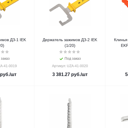
имов ДЗ-1 IEK
Держатель зажимов ДЗ-2 IEK
Клинья
20)
(1/20)
EKF
 заказ
Под заказ
ZA-41-0019
Артикул: UZA-41-0020
руб.
/шт
3 381.27
руб.
/шт
5